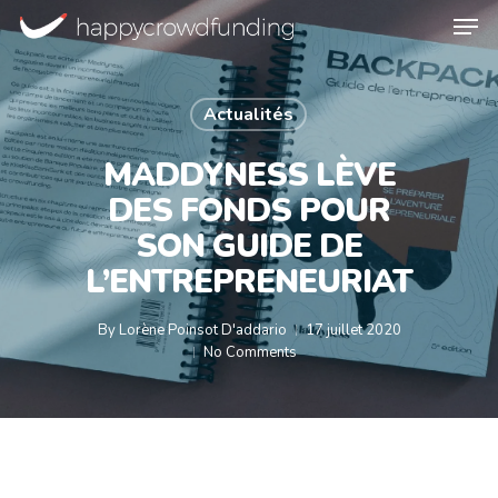
Skip
Men
to
main
Close
content
Menu
Actualités
MADDYNESS LÈVE
DES FONDS POUR
SON GUIDE DE
L’ENTREPRENEURIAT
By
Lorène Poinsot D'addario
17 juillet 2020
No Comments