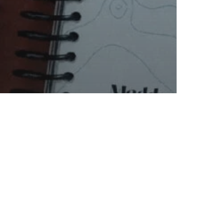
e des
 guide
uriat