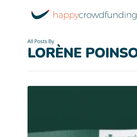
Skip
to
main
content
All Posts By
LORÈNE POINSO