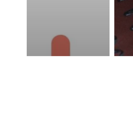
Actu
Le
Entreprendre
Comprendre le
Ba
crowdfunding en
Ma
3 minutes
Ki