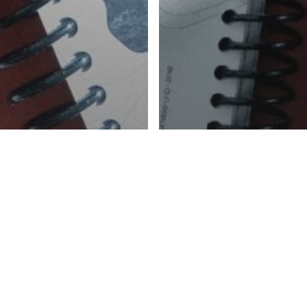
alités
 succès du
Actualités
ckpack de
Maddyness lèv
ddyness sur
fonds pour son
ssKissBankBank
de l’entreprene